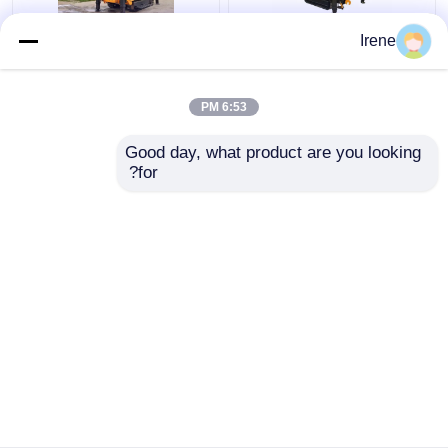
جهاز حفر بئر 400M ، آلة
جهاز حفر حفرة التجويف
Irene
حفر حفرة المياه 92KW
الهوائي DTH مع هيكل
تعمل بالديزل
الزاحف متعدد الوظائف
6:53 PM
افضل سعر
افضل سعر
Good day, what product are you looking 
for?
اتصل بنا
اتصل بنا
عرض المزيد
منزل
حول نا
اتصل بنا
Desktop Site
خريطة الموقع
Privacy Policy