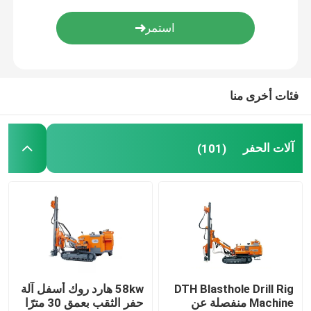
محرك طين قاع البئر
قضيب حفر آبار المياه
فئات أخرى منا
HDD حفر رود
آلات الحفر
(101)
PDC مثقاب
مطرقة حفر DTH
بت تيكون روك
DTH Blasthole Drill Rig
58kw هارد روك أسفل آلة
بت مشربة الماس الأساسية
Machine منفصلة عن
حفر الثقب بعمق 30 مترًا