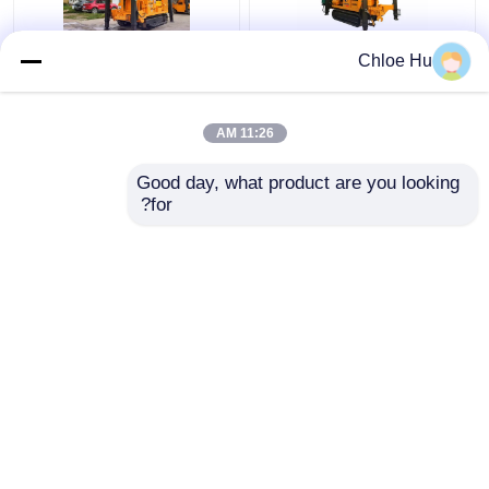
جهاز حفر بئر 400M ، آلة
جهاز حفر حفرة التجويف
Chloe Hu
حفر حفرة المياه 92KW
الهوائي DTH مع هيكل
تعمل بالديزل
الزاحف متعدد الوظائف
11:26 AM
افضل سعر
افضل سعر
Good day, what product are you looking 
for?
اتصل بنا
اتصل بنا
عرض المزيد
منزل
حول نا
اتصل بنا
Desktop Site
خريطة الموقع
Privacy Policy