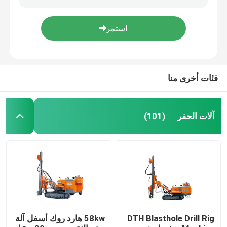
آلة حفر بئر صناعية هيدروليكية بالكامل نوع مجنزرة لبئر 200 متر
مقطورة حفر بئر ديزل 260 م مثبتة بنظام هيدروليكي كامل
الحفارات الاستكشافية
معدات الحفر الهيدروليكية هارد روك ، جهاز الحفر لعمق البئر 260 م
جهاز حفر بئر هيدروليكي كامل 400 متر بهيكل مجنزر
جهاز حفر الصخور
فئات أخرى منا
جهاز حفر الآبار
آلات الحفر
(101)
جهاز حفر RC
آلة حفر جامبو
أدوات الحفر
DTH Blasthole Drill Rig
58kw هارد روك أسفل آلة
مضخة طين الحفر