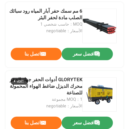
6 مم سمك حفر آبار المياه رود سبائك
الصلب مادة لحفر البئر
MOQ：حاسب شخصي 1
الأسعار：negotiable
افضل سعر
اتصل بنا
GLORYTEK أدوات الحفر جهاز الحفر
محرك الديزل ضاغط الهواء المحمولة
بيت
للصناعة
MOQ：1 مجموعة
الأسعار：negotiable
منتجات
افضل سعر
اتصل بنا
115mm أدوات الحفر ، T51 زر بت للبناء الصناعي
معلومات عنا