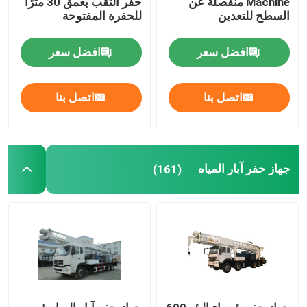
Machine منفصلة عن
حفر الثقب بعمق 30 مترًا
السطح للتعدين
للحفرة المفتوحة
محرك طين قاع البئر
افضل سعر
افضل سعر
قضيب حفر آبار المياه
اتصل بنا
اتصل بنا
HDD حفر رود
PDC مثقاب
جهاز حفر آبار المياه
(161)
مطرقة حفر DTH
بت تيكون روك
بت مشربة الماس الأساسية