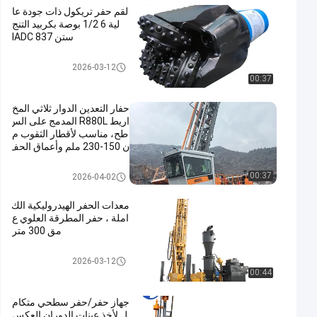
لقم حفر تريكول ذات جودة عا
لية 6 1/2 بوصة بكربيد التنج
ستن IADC 837
بت تيكون روك
2026-03-12
00:37
حفار التعدين الدوار ثلاثي المخ
اريط R880L المدمج على الس
طح، مناسب لأقطار الثقوب م
ن 150-230 ملم وأعماق الحف
ر حتى 54 م
جهاز حفر الصخور
00:37
2026-04-02
معدات الحفر الهيدروليكية الك
املة ، حفر المطرقة العلوي ع
مق 300 متر
جهاز حفر RC
2026-03-12
00:44
جهاز حفر/حفر سطحي متكام
ل لأخذ عينات الدوران العكس