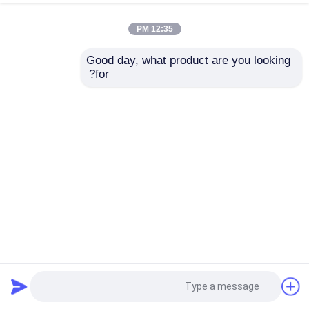
12:35 PM
Good day, what product are you looking 
for?
جهاز حفر/حفر سطحي متكامل لأخذ عينات الدوران العكسي
D480RC مع نظام التحكم عن بعد
جهاز حفر الصخور
2026-03-12
6 المشاهدات