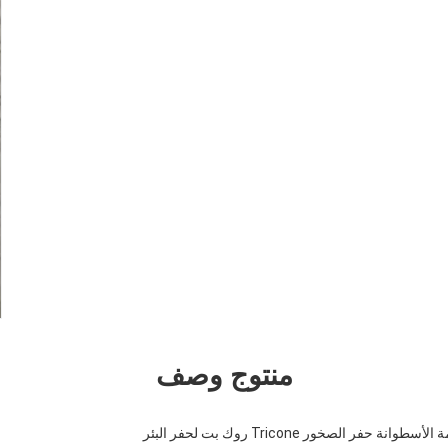
منتوج وصف
فر الصخور Tricone روك بت لحفر البئر