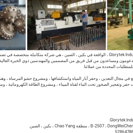
شركة Glorytek Industry (Beijing) Co. ، Ltd ، الواقعة في بكين ، الصين ، هي شركة متكاملة 
مدعومون ومساعدون من قبل فريق من المصممين والمهندسين ذوي الخبرة العالية 
لمتطلبات المحددة من عملائنا.
 في مجال التعدين ، وحفر آبار المياه واستكشافها ، ومشروع حشو المرساة ، وهند
 حفر وتفجير الصخور تحت الماء لقناة الميناء ، ومشروع الطاقة الكهرومائية ، ومش