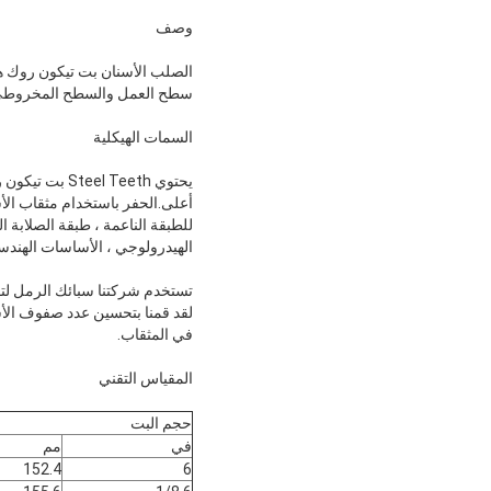
وصف
الصلب الأسنان بت تيكون روك ه
سطح العمل والسطح المخروطي ال
السمات الهيكلية
يحتوي  Teeth
للطبقة الناعمة ، طبقة الصلابة
الهيدرولوجي ، الأساسات الهندسية
تستخدم شركتنا سبائك الرمل لتق
لقد قمنا بتحسين عدد صفوف الأ
في المثقاب.
المقياس التقني
حجم البت
في
مم
152.4
6