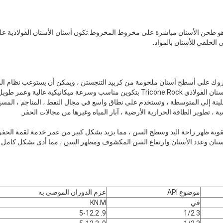
و طحن الأسنان مباشرة على مخروط المخروط.تكون أسنان الأسنان الفولاذية عل
خلفي للأسنان بالمواد.
Steel بت تيكون روك على أسطح أسنان ملحومة من كربيد التنجستن ، ويمكن أن يستوعب نظ
أعلى.الحفر باستخدام مثقاب الأسنان الفولاذي Tricone Rock بتكوين مناسب وسرعة ميكانيكي
 اللينة إلى المتوسطة ، وتستخدم على نطاق واسع في مجال النفط ، المناجم ، الم
 ، تطوير الطاقة الحرارية الأرضية ، آبار المياه وغيرها من مجالات الحفر.
وية ظهر راحة اليد وسطح السن ، مما يزيد بشكل كبير من عمر خدمة لقمة الحفر 
سنان وعدد الأسنان وارتفاع السن المكشوف ومظهر السن ، مما أدى بشكل كامل 
موضوع API
عزم الدوران الموصى به
في
KN.M
9. 5-12.2
3 1/2