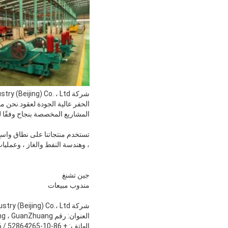
الحفر عالية الجودة لعقود.نحن 
المشاريع المخصصة بنجاح وفقًا ل
تستخدم منتجاتنا على نطاق واسع
، وهندسة النفط والغاز ، وعمليات
جين تشنغ
مندوب مبيعات
شركة Glorytek Industry (Beijing) Co.، Ltd.
العنوان: رقم B-2507 ، DongWeiCheng ، GuanZhuang ، منطقة Chao Yang ، بكين ، الصين.
الهاتف: + 86-10-52864265 / 52864786