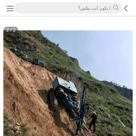
2
/
2