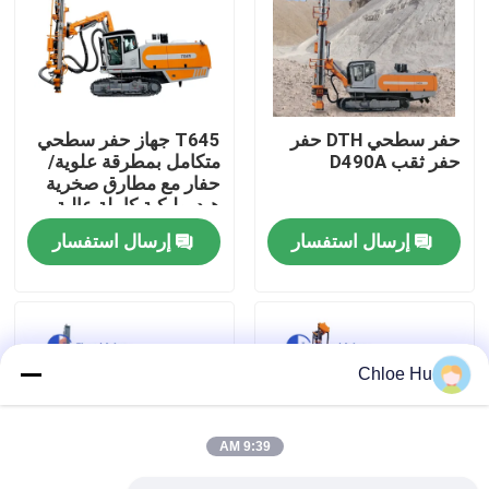
جولة في المعمل
رقابة جودة
حفر سطحي DTH حفر
T645 جهاز حفر سطحي
حفر ثقب D490A
متكامل بمطرقة علوية/
حفار مع مطارق صخرية
أخبار
هيدروليكية كاملة عالية
التردد والضغط العالي
إرسال استفسار
إرسال استفسار
ومغير قضبان أوتوماتيكي
حالات
اطلب اقتباس
Chloe Hu
آلات الحفر
9:39 AM
جهاز حفر آبار المياه