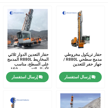
حفار تريكول مخروطي
حفار التعدين الدوار ثلاثي
مدمج سطحي R880L /
المخاريط R880L المدمج
جهاز حفر للتعدين
على السطح، مناسب
لأقطار الثقوب من 150-
230 ملم وأعماق الحفر
بيت
إرسال استفسار
إرسال استفسار
حتى 54 م
منتجات
معلومات عنا