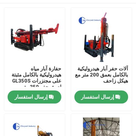
آلات حفر آبار هيدروليكية
حفارة آبار مياه
بالكامل بعمق 200 متر مع
هيدروليكية بالكامل مثبتة
هيكل زاحف
على مجنزرات GL350S
لعمق حفر 350 متر
بيت
إرسال استفسار
إرسال استفسار
منتجات
معلومات عنا