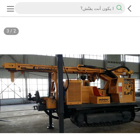
3
/
2