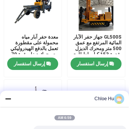
جولة في المعمل
رقابة جودة
GL500S جهاز حفر الآبار
معدة حفر آبار مياه
المائية المرتفع مع عمق
محمولة على مقطورة
500 متر ومحرك الديزل
تعمل بالدفع الهيدروليكي
أخبار
بقدرة 153 كيلوواط للري
مع محرك ديزل بقوة 70
الزراعي
كيلو وات لعمق حفر 260
إرسال استفسار
إرسال استفسار
مترًا
حالات
اطلب اقتباس
Chloe Hu
آلات الحفر
6:59 AM
جهاز حفر آبار المياه