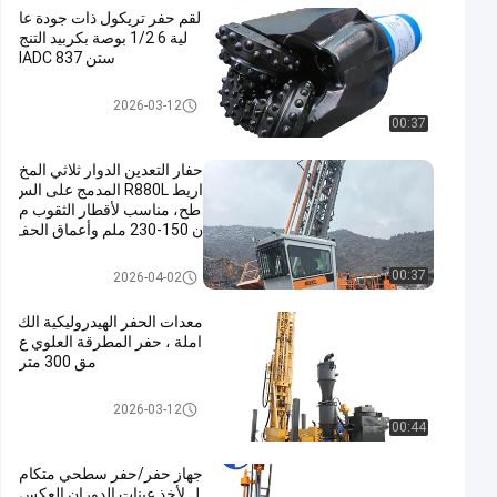
لقم حفر تريكول ذات جودة عا
لية 6 1/2 بوصة بكربيد التنج
ستن IADC 837
بت تيكون روك
2026-03-12
00:37
حفار التعدين الدوار ثلاثي المخ
اريط R880L المدمج على الس
طح، مناسب لأقطار الثقوب م
ن 150-230 ملم وأعماق الحف
ر حتى 54 م
جهاز حفر الصخور
00:37
2026-04-02
معدات الحفر الهيدروليكية الك
املة ، حفر المطرقة العلوي ع
مق 300 متر
جهاز حفر RC
2026-03-12
00:44
جهاز حفر/حفر سطحي متكام
ل لأخذ عينات الدوران العكس