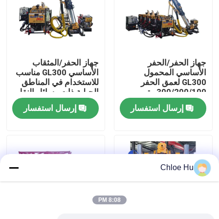
جولة في المعمل
رقابة جودة
جهاز الحفر/الحفر
جهاز الحفر/المثقاب
الأساسي المحمول
الأساسي GL300 مناسب
GL300 لعمق الحفر
للاستخدام في المناطق
أخبار
300/200/100 متر
الجبلية ذات وسائل النقل
غير المريحة
إرسال استفسار
إرسال استفسار
حالات
اطلب اقتباس
Chloe Hu
آلات الحفر
8:08 PM
جهاز حفر آبار المياه