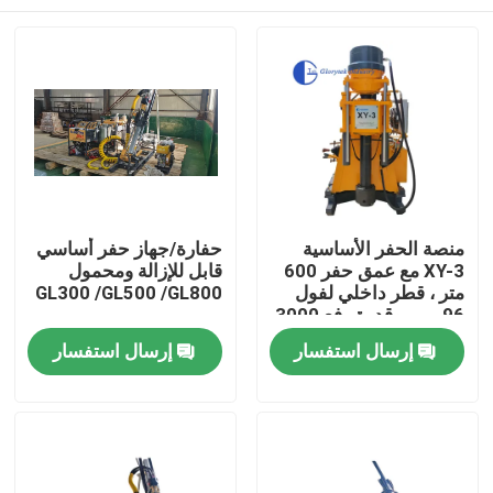
منصة الحفر الأساسية
حفارة/جهاز حفر أساسي
XY-3 مع عمق حفر 600
قابل للإزالة ومحمول
متر ، قطر داخلي لفول
GL300 /GL500 /GL800
96 مم ، وقدرة رفع 3000
كجم للتنقيب الجيولوجي
بيت
إرسال استفسار
إرسال استفسار
منتجات
معلومات عنا