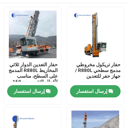
حفار تريكول مخروطي
حفار التعدين الدوار ثلاثي
مدمج سطحي R880L /
المخاريط R880L المدمج
جهاز حفر للتعدين
على السطح، مناسب
لأقطار الثقوب من 150-
230 ملم وأعماق الحفر
بيت
إرسال استفسار
إرسال استفسار
حتى 54 م
منتجات
معلومات عنا