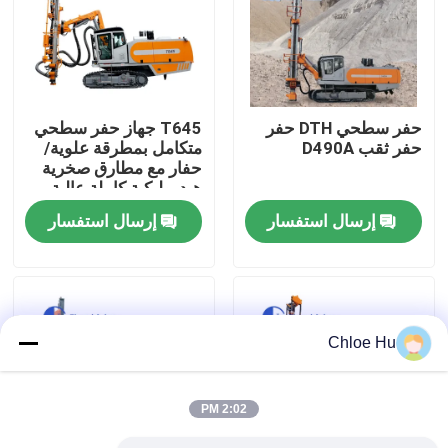
جولة في المعمل
رقابة جودة
حفر سطحي DTH حفر
T645 جهاز حفر سطحي
حفر ثقب D490A
متكامل بمطرقة علوية/
حفار مع مطارق صخرية
أخبار
هيدروليكية كاملة عالية
التردد والضغط العالي
إرسال استفسار
إرسال استفسار
ومغير قضبان أوتوماتيكي
حالات
اطلب اقتباس
Chloe Hu
آلات الحفر
2:02 PM
جهاز حفر آبار المياه