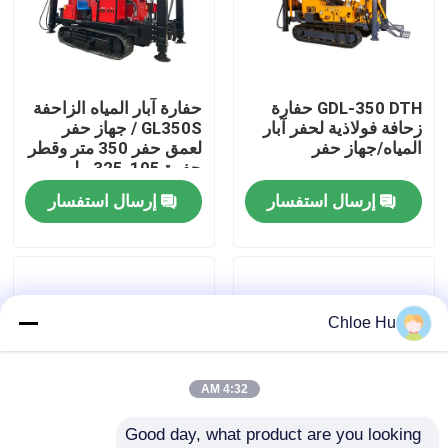
جولة في المعمل
GDL-350 DTH حفارة
حفارة آبار المياه الزاحفة
رقابة جودة
زحافة فولاذية لحفر آبار
GL350S / جهاز حفر
المياه/جهاز حفر
لعمق حفر 350 متر وقطر
حفرة 105-325 ملم
أخبار
إرسال استفسار
إرسال استفسار
حالات
اطلب اقتباس
Chloe Hu
آلات الحفر
4:32 AM
Good day, what product are you looking 
جهاز حفر آبار المياه