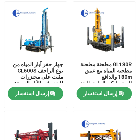
GL180R مطحنة مطحنة
جهاز حفر آبار المياه من
مطحنة المياه مع عمق
نوع الزاحف GL600S
180m والدافع
مثبت على مجنزرات
الهيدروليكي العلوي للحفر
للحفر في الآبار العميقة
الحرارية الأرضية
بعمق أقصى 600 متر
إرسال استفسار
إرسال استفسار
ونطاق قطر من 105 إلى
بيت
500 ملم
منتجات
معلومات عنا