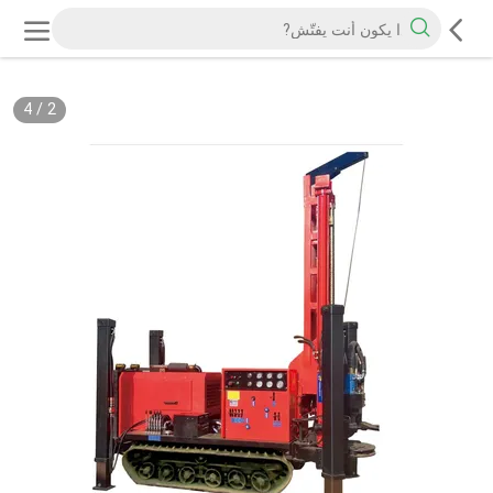
4
/
2