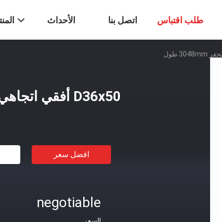
طلب اقتباس
اتصل بنا
الأحداث
المن
D36x50 أفقي اتجاهي أنبوب الحفر 3048mm طول
افضل سعر
negotiable
السعر