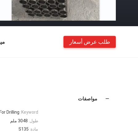
طلب عرض أسعار
مي
مواصفات
or Drilling
Keyword:
طول:
3048 ملم
مادة:
S135