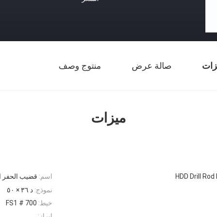
زات
صالة عرض
منتوج وصف
ميزات
HDD Drill Rod F
اسم:
قضيب الحفر الأفقي 
نموذج:
د ٣٦ × ٥٠
خيط:
FS1 # 700
إبراز: