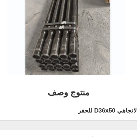
منتوج وصف
D36x5 للحفر