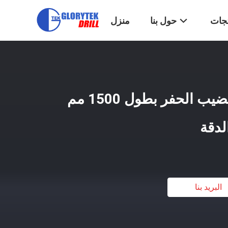
تجات
حول بنا
منزل
JT5 Glorytek Hdd قضيب الحفر بطول 1500 مم
لدقة
البريد بنا