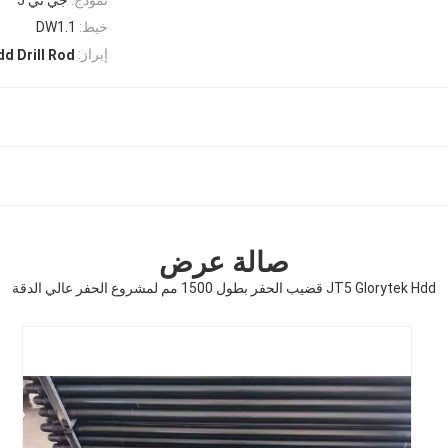
خيط:
DW1.1
إبراز:
d Drill Rod
صالة عرض
JT5 Glorytek Hdd قضيب الحفر بطول 1500 مم لمشروع الحفر عالي الدقة