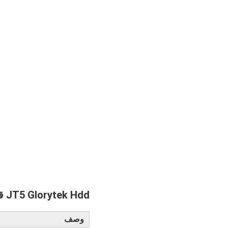
JT5 Glorytek Hdd قضيب الحفر بطول 1500 مم لمشروع الحفر عالي الدقة
وصف