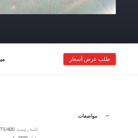
طلب عرض أسعار
مي
مواصفات
كلمة رئيسية:
JT5 HDD قضيب الح
طول:
1500 ملم