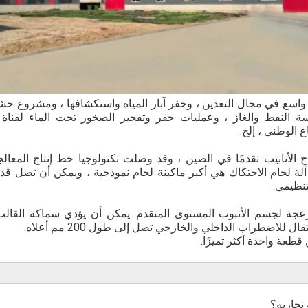
واسع في مجال التعدين ، وحفر آبار المياه واستكشافها ، ومشروع حش
دسة النفط والغاز ، وعمليات حفر وتفجير الصخور تحت الماء لقناة 
ع الوطني ، إلخ.
 الأنابيب تقدمًا في الصين ، وقد وصلت تكنولوجيا خط إنتاج المعالج
لرائدة عالميًا ، لدينا 200T آلة لحام الاحتكاك هي أكبر ماكينة لحام نموذجية ، ويمكن أن
عجة لجسم الأنبوب المستوى المتقدم. يمكن أن يؤدي سماكة القالب ا
ل للاضطراب الداخلي والخارجي تصل إلى طول 200 مم أعلاه.
قطعة واحدة أكثر تميزًا.
تجارية؟