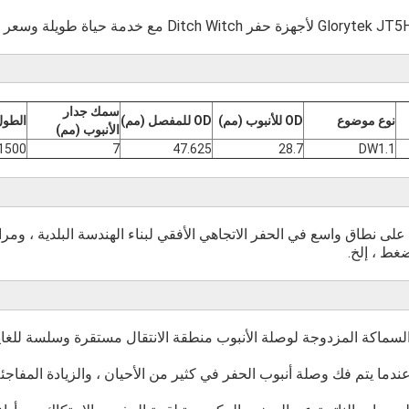
جيد.
سمك جدار
نوع موضوع
OD للأنبوب (مم)
OD للمفصل (مم)
الطول
الأنبوب (مم)
1500
7
47.625
28.7
DW1.1
تستخدم قضبان الحفر HDD على نطاق واسع في الحفر الاتجاهي الأفقي لبناء الهندسة البلدية ،
غط ، إلخ.
ات السماكة المزدوجة لوصلة الأنبوب منطقة الانتقال مستقرة وسلسة للغا
 عندما يتم فك وصلة أنبوب الحفر في كثير من الأحيان ، والزيادة المفاج