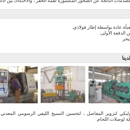
بأة عادة بواسطة إطار فولاذي.
بحر
ينا
T-connector هيدروليكي لتزوير المفاصل ، لتحسين النسيج الليفي الرسومي المع
ة لوصلات اللحام.