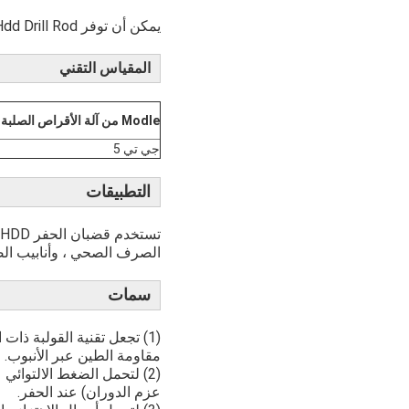
يمكن أن توفر Glorytek JT5
Hdd Drill Rod لأجهزة حفر Ditch Witch مع خدمة حياة طويلة وسعر 
المقياس التقني
Modle من آلة الأقراص الصلبة
جي تي 5
التطبيقات
الصرف الصحي ، وأنابيب الض
سمات
(1) تجعل تقنية القولبة ذ
مقاومة الطين عبر الأنبوب.
(2) لتحمل الضغط الالتوائي
عزم الدوران) عند الحفر.