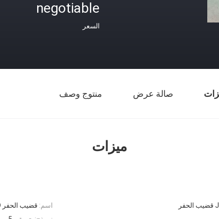
negotiable
السعر
زات
صالة عرض
منتوج وصف
ميزات
فر
اسم:
قضيب الحفر JT5 HDD مع 1500 مم للحفر الاتجاهي الأفقي
نموذج:
جي تي 5