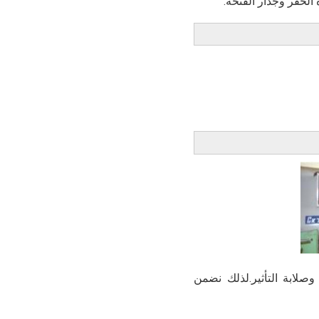
دني وصلابة التأثير.لذلك نضمن