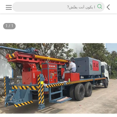
1
/
1