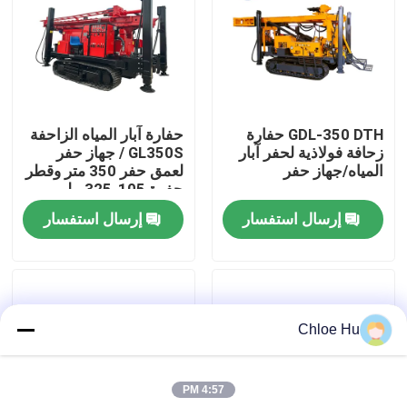
جولة في المعمل
رقابة جودة
GDL-350 DTH حفارة
حفارة آبار المياه الزاحفة
زحافة فولاذية لحفر آبار
GL350S / جهاز حفر
أخبار
المياه/جهاز حفر
لعمق حفر 350 متر وقطر
حفرة 105-325 ملم
إرسال استفسار
إرسال استفسار
حالات
اطلب اقتباس
Chloe Hu
آلات الحفر
4:57 PM
جهاز حفر آبار المياه