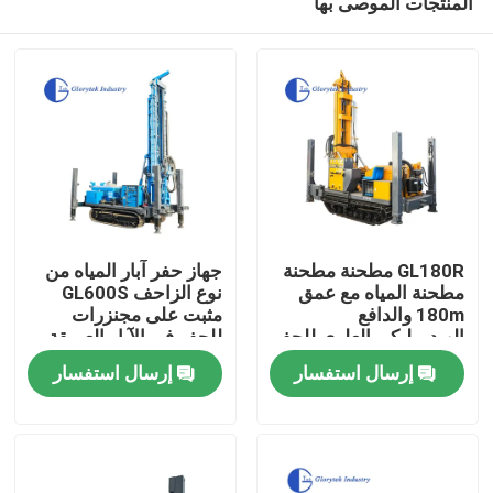
المنتجات الموصى بها
GL180R مطحنة مطحنة
جهاز حفر آبار المياه من
مطحنة المياه مع عمق
نوع الزاحف GL600S
180m والدافع
مثبت على مجنزرات
الهيدروليكي العلوي للحفر
للحفر في الآبار العميقة
بيت
الحرارية الأرضية
بعمق أقصى 600 متر
إرسال استفسار
إرسال استفسار
ونطاق قطر من 105 إلى
500 ملم
منتجات
معلومات عنا