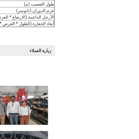
طول القضيب (م)
عزم الدوران (نانومتر)
الأرجل الداعمة (الارتفاع * الع
أبعاد الحفارة (الطول * العرض * 
زيارة العملاء