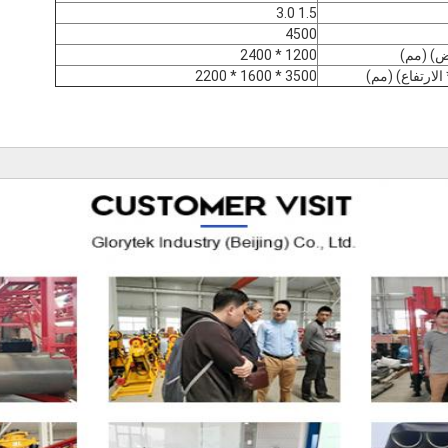
1.5 3.0
4500
رض) (مم)
1200 * 2400
الارتفاع) (مم)
3500 * 1600 * 2200