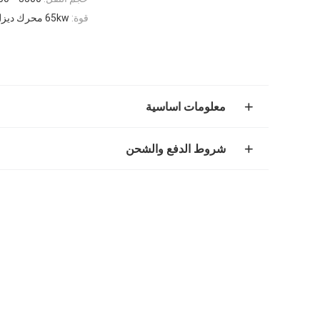
قوة:
65kw محرك ديزل
معلومات اساسية
شروط الدفع والشحن