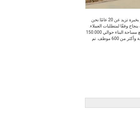
شركة Glorytek Industry (Beijing) Co. ، Ltd هي شركة متخصصة في تصنيع وتوريد معدات الحفر وأدوات الحفر بخبرة تزيد عن 20 عامًا.نحن 
Glorytek Drill هي واحدة من أهم أعضاء "Sundrill Corporation". يغطي مصنعنا مساحة 250.000 متر مربع ، وتبلغ مساحة البناء حوالي 150.000 
متر مربع ، وبه ماكينات تصنيع ، ومركز معالجة CNC ، وآلة لحام احتكاك ، ومعدات اختبار وما إلى ذلك. 200 مجموعة وأكثر من 600 موظف. تم 