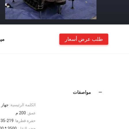
طلب عرض أسعار
مي
مواصفات
الكلمة الرئيسية:
جهاز 
عمق:
200 م
حفرة قطرها:
135-219 مل
حجم النقل:
3500 * 1600 * 2200 مم