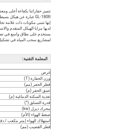
تتميز حفاراتنا بكفاءة أعلى ومع
GL-180R عبارة عن هيكل بسيط من النوع الخطي ، سهل التركيب والصيانة.
إنها تتبنى مكونات ذات علامة تجا
لديها مزايا الهيكل المتقدم والاست
يستخدم على نطاق واسع في تطبيقا
لمشاريع سحب المياه في تشكيل 
المعلمة التقنية:
غرض
وزن الحفارة (T)
قطر الحفر (مم)
عمق الحفر (م)
تغذية السكتة الدماغية (م)
قدرة التسلق (°)
محرك ديزل (kw)
ضغط الهواء (الأم)
استهلاك الهواء (متر مكعب / دقي
قطر القضيب (مم)