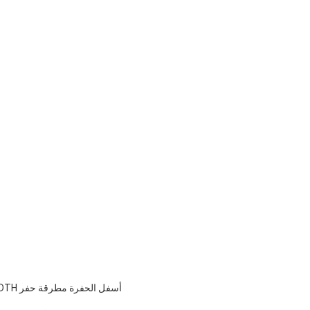
أسفل الحفرة مطرقة حفر DTH مطارق لتفجير حفر آبار المياه