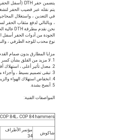
، وبالتالي لدفع مثقاب الحفر ل
الجودة من أدوات الحفر أسفل ال
نوع محدب للوجه الطرفي ، والنوع
مزايا المطارق بدون صمام القدم
1. لا مزيد من القلق بشأن كسر أو تشويه أو تمدد صمام القدم بسبب التآكل أو ارتفاع درجة الحرارة.
2. معدل تأثير أعلى ، استهلاك أقل للطاقة ، سرعة حفر أعلى بحوالي 15-30٪ من تلك التي تحتوي على صمام قدم
3. تبقى تصميم بسيط ، وأجزاء موثوقة ، وحياة طويلة ، وصيانة سهلة ورخيصة.
4. انخفاض استهلاك الهواء والزيت ، يمكن أن يكون استهلاك الزيت أقل بحوالي 10٪ من الاستهلاك المزود بصمام القدم.
5. أنصح بشدة.
المواصفات الفنية:
، COP 84L، COP 84 hammers
مؤتمر الأطراف
شاكوش
34