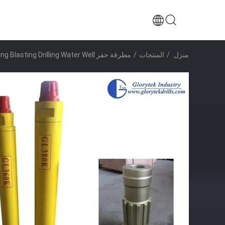
منزل
/
المنتجات
/
مطرقة حفر DTH
er Mining Blasting Drilling Water Well