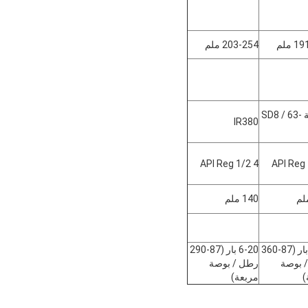
 ملم
203-254 ملم
المهمة SD8 / 63-
IR380
4 1/2 API Reg
140 ملم
6-25 بار (87-360
6-20 بار (87-290
 بوصة
رطل / بوصة
)
مربعة)