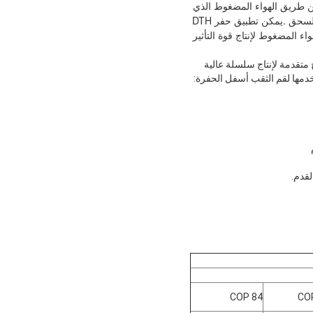
يتضمن حفر DTH (أسفل الحفرة) مطرقة حفر في الجزء السفلي من سلسلة الحفر ، ويتم تشغيل المطرقة عن طريق الهواء المضغوط الذي 
يتم نقله عبر قضيب الحفر لتشغيل المكبس وإنتاج قوة التأثير ، والتي يتم تسليمها بعد ذلك إلى الصخور للحفر والسحق .يمكن تطبيق حفر DTH 
في التعدين ، واستغلال المحاجر ، وحفر آبار المياه ، وتكويم الأساسات ، وما إلى ذلك. تستخدم مطرقة DTH الهواء المضغوط لإنتاج قوة التأثير 
ة وتكنولوجيا إنتاج متقدمة لإنتاج سلسلة عالية
دمها لقم الثقب أسفل الحفرة:
COP 84
CO