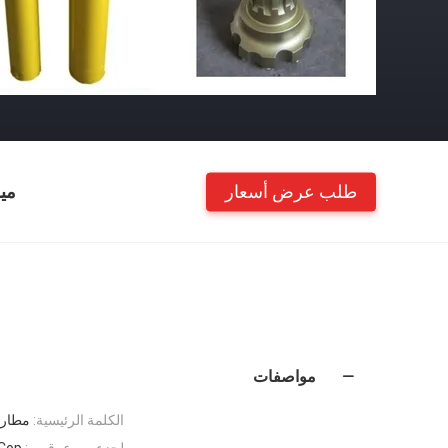
طلب عرض أسعار
مي
مواصفات
الكلمة الرئيسية:
مطارق حفر DTH لت
لجزء من عرقوب:
، Cop