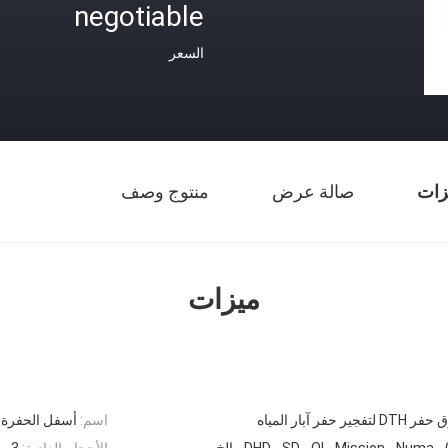
negotiable
السعر
زات
صالة عرض
منتوج وصف
ميزات
فجير حفر آبار المياه
اسم:
أسفل الحفرة مطرقة حفر DTH مط
DHD ، SD ، Ql ، Mission ، Numa  ، إلخ.
الأحجام العادية:
3 بوصة إلى 12 بوصة