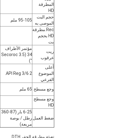
المطرقة
HD
حجم البت
95-105 ملم
الموصى به
Rec.مطرقة
HD بحجم
بت
مؤتمر الأطراف
ريت
34 (Secoroc 3.5
عرقوب
")
أعلى
الموضوع
2 3/6 API Reg.
الفرعي
وجع مسطح
65 ملم
وجع مسطح
HD
6-25 بار (87-360
ضغط العمل
رطل / بوصة
مربعة)
تعبئة مطرقة الحفر DTH