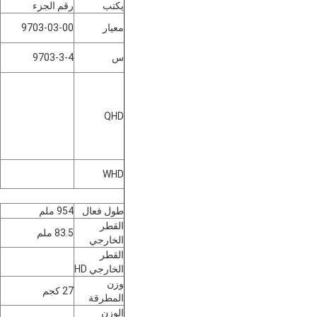
يكتب
رقم الجزء
معيار
9703-03-00
س
9703-3-4
QHD
WHD
طول فعال
954 ملم
القطر
83.5 ملم
الخارجي
القطر
الخارجي HD
وزن
27 كجم
المطرقة
الوزن