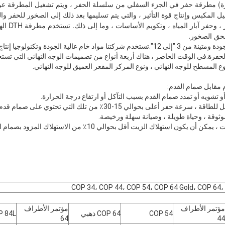
سحق الصخور.
نحن نقدم مطرقة DTH عالية الجودة ومتينة من 3 "إلى 12".تستخدم شركتنا مواد خام عالية الجود
حفرة.في الوقت الحاضر ، هناك أربعة أنواع من تصميمات الوجه النهائي التي تستخ
 المسطح للوجه النهائي ، ونوع المركز المقعر العميق للوجه النهائي.
 مقابل صمام القدم:
COP 34، COP 44، COP 54، COP 64 Gold، COP 64
مؤتمر الأطراف
مؤتمر الأطراف
COP 54
COP 64 ذهبي
P 84L
64
44