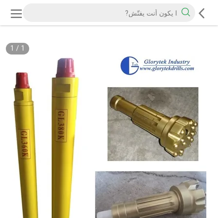
1
/
1