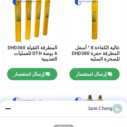
جولة في المعمل
رقابة جودة
عالية الكفاءة 8 " أسفل
المطرقة الثقيلة DHD360
أخبار
المطرقة حفرة DHD380
6 بوصة DTH للعمليات
للصخرة الصلبة
التعدينية
حالات
إرسال استفسار
إرسال استفسار
اطلب اقتباس
آلات الحفر
Jane Cheng
جهاز حفر آبار المياه