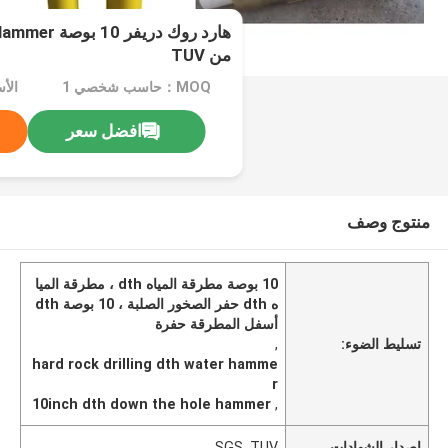
من TUV
MOQ：حاسب شخصي 1
الأسعا
افضل سعر
منتوج وصف
10 بوصة مطرقة المياه dth ، مطرقة الميا
ه dth حفر الصخور الصلبة ، 10 بوصة dth
أسفل المطرقة حفرة
تسليط الضوء:
,
hard rock drilling dth water hamme
r
10inch dth down the hole hammer
,
إصدار الشهادات
SGS, TUV