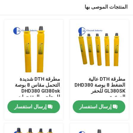
المنتجات الموصى بها
مطرقة DTH عالية
مطرقة DTH شديدة
الضغط 8 بوصة DHD380
التحمل مقاس 8 بوصة
GL380SK للحفر
DHD380 Gl380sk
بيت
الصخري
للمحاجر والمتفجرات
إرسال استفسار
إرسال استفسار
منتجات
معلومات عنا