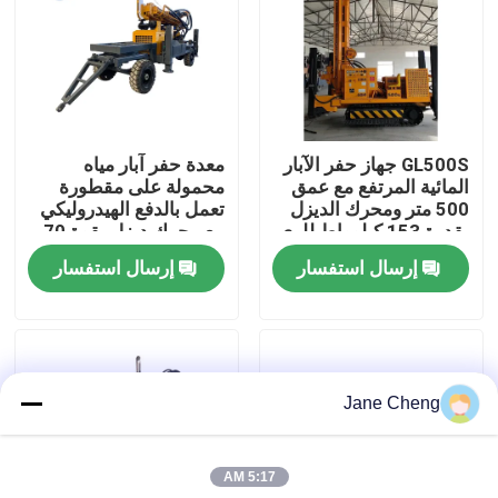
جولة في المعمل
رقابة جودة
GL500S جهاز حفر الآبار
معدة حفر آبار مياه
المائية المرتفع مع عمق
محمولة على مقطورة
أخبار
500 متر ومحرك الديزل
تعمل بالدفع الهيدروليكي
بقدرة 153 كيلوواط للري
مع محرك ديزل بقوة 70
الزراعي
كيلو وات لعمق حفر 260
إرسال استفسار
إرسال استفسار
حالات
مترًا
اطلب اقتباس
Jane Cheng
آلات الحفر
5:17 AM
جهاز حفر آبار المياه