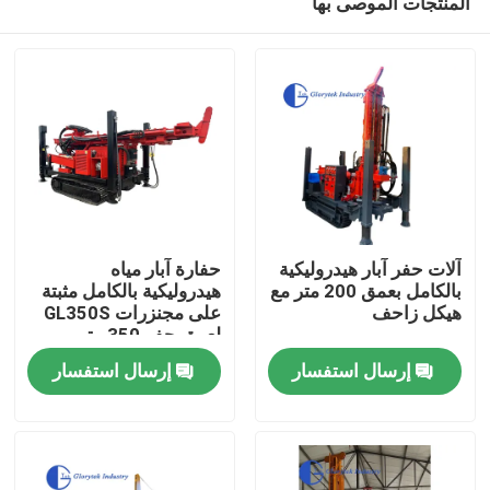
المنتجات الموصى بها
آلات حفر آبار هيدروليكية
حفارة آبار مياه
بالكامل بعمق 200 متر مع
هيدروليكية بالكامل مثبتة
هيكل زاحف
على مجنزرات GL350S
لعمق حفر 350 متر
بيت
إرسال استفسار
إرسال استفسار
منتجات
معلومات عنا