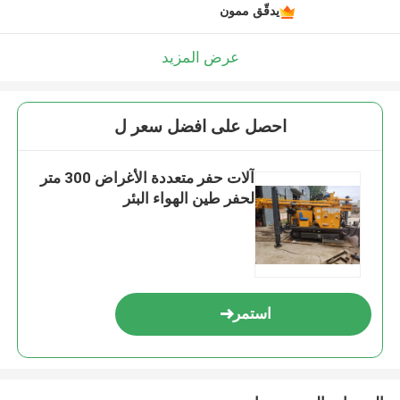
يدقّق ممون
عرض المزيد
احصل على افضل سعر ل
آلات حفر متعددة الأغراض 300 متر
لحفر طين الهواء البئر
استمر