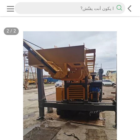
2
/
2