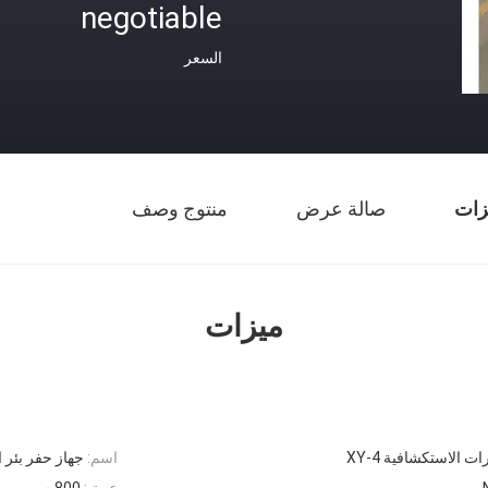
negotiable
السعر
زات
صالة عرض
منتوج وصف
ميزات
ات الاستكشافية XY-4
اسم:
جهاز حفر بئر الماء الهيدروليكي
عمق:
800 م