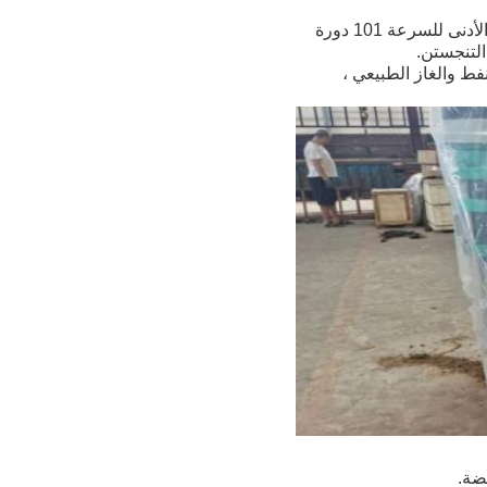
يحتوي المثقاب على 8 مراحل سرعة دوارة ، الحد الأقصى ، السرعة 1588 دورة في الدقيقة ، الحد الأدنى للسرعة 101 دورة
التنجستن.
فط والغاز الطبيعي ،