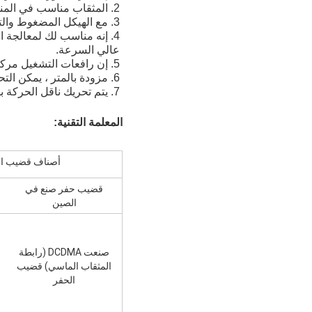
2. المثقاب مناسب في المنطقة الجبلية بسبب الوزن الخفيف لسهولة النقل والتفكيك المريح (يتم تفكيكه إلى تسعة أجزاء).
3. مع الهيكل المضغوط والتصميم المعقول ، وجميع المكونات المكشوفة وغير المتداخلة ، فهي أسهل في الصيانة والإصلاح.
4. إنه مناسب لك لمعالجة
عالي السرعة.
5. إن رافعات التشغيل مركزة ، وبالتالي فإن العمليات موثوقة ومريحة.
6. مزودة بالمتر ، يمكن التحكم في الظروف بسهولة في الحفرة.
7. يتم تحريك ناقل الحركة بشكل منفصل لجهاز الحفر ومضخة الطين.من الأسهل ترتيب الموقع مع شغل مساحة أقل.
المعلمة التقنية:
أصناف قضيب ال
قضيب حفر صنع في
الصين
صنعت DCDMA (رابطة
المثقاب الماسي) قضيب
الحفر