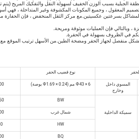
 المشاكل بسرعتين عكسيتين.مع مركز الثقل المنخفض ، فإن الحفارة م
حفر
نوع قضيب الحفر
المسوي داخل
Ф43 × 6 مم (Ф1.69 × 0.24 بوصة)
1000 م 
وخارج
BW
1250 م 
شمال غرب
1000 م 
سميكة الداخلية
HW
660 م 
BQ
1400 م 