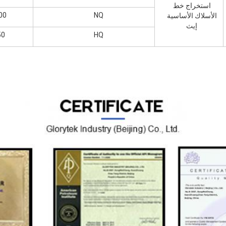
استخراج خط
NQ
1100 م 
الأسلاك الأساسية
إيث
HQ
750 م (0