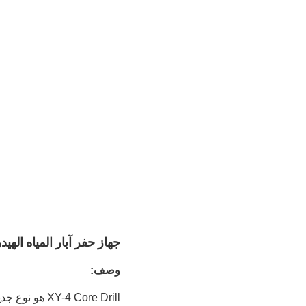
جهاز حفر آبار المياه الهيدروليكي XY-4 جهاز حفر استكش
وصف:
 Core Drill