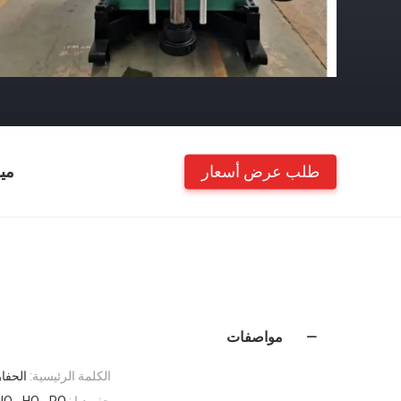
طلب عرض أسعار
مي
مواصفات
الكلمة الرئيسية:
الحفار
حفر ديا.:
NQ ، HQ ، PQ