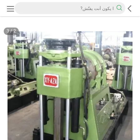
3
/
2