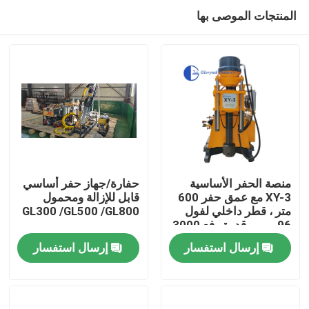
المنتجات الموصى بها
منصة الحفر الأساسية
حفارة/جهاز حفر أساسي
XY-3 مع عمق حفر 600
قابل للإزالة ومحمول
متر ، قطر داخلي لفول
GL300 /GL500 /GL800
بيت
96 مم ، وقدرة رفع 3000
كجم للتنقيب الجيولوجي
إرسال استفسار
إرسال استفسار
منتجات
معلومات عنا