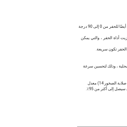
يمكن استخدامه لأنفاق النقل والاستكشاف الأصلية ، ويلعب دورًا في حماية الهيكل العام للمنجم.يمكن استخدامه أيضًا للحفر من 0 إلى 90 درجة
يت أداة الحفر ، والتي يمكن
الحفر تكون سريعة.
لمحلية ، وذلك لتحسين سرعة
يمكن لجهاز الحفر حفر 4.8 متر في الساعة بأسرع وقت و 1.3 متر في الساعة في أبطأ.(على سبيل المثال ، درجة صلابة الصخور 14) معدل