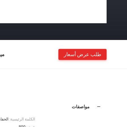
طلب عرض أسعار
مي
مواصفات
الكلمة الرئيسية:
الحفار
عمق:
800 م