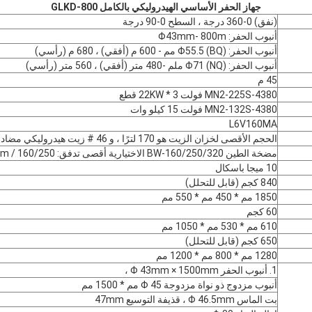
جهاز الحفر الأساسي الهيدروليكي بالكامل GLKD-800
(نفق) 0-360 درجة ، السطح 0-90 درجة
أنبوب الحفر: Φ43mm- 800m
أنبوب الحفر: Φ55.5 (BQ) مم - 600 م (أفقي) ، 680 م (رأسي)
أنبوب الحفر: Φ71 (NQ) ملم -480 متر (أفقي) ، 560 متر (رأسي)
45 م
MN2-225S-4380 فولت 22KW * 3 قطع
MN2-132S-4380 فولت 15 كيلو وات
L6V160MA
الحجم الأقصى لخزان الزيت هو 170 لترًا ، و 46 # زيت هيدروليكي مضاد للتآكل ، وضغط النظام 160 بار
مضخة الطين BW-160/250/320 الاختيارية أقصى تدفق: 160/250 / 320L / mim
10 ميجا باسكال
840 كجم (قابل للتحلل)
1850 مم * 450 مم * 550 مم
60 كجم
610 مم * 530 مم * 1050 مم
650 كجم (قابل للتحلل)
1280 مم * 800 مم * 1200 مم
1. أنبوب الحفر Φ 43mm × 1500mm ،
أنبوب مزدوج ذو نواة مزدوجة Φ 45 مم * 1500 مم
بت الماس Φ 46.5mm ، قذيفة التوسيع 47mm