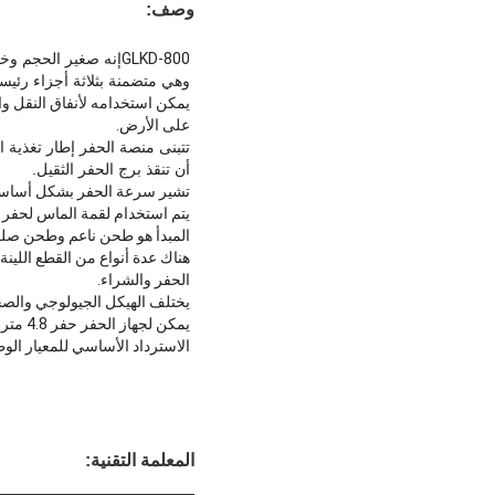
وصف:
GLKD-800
إنه صغير الحجم وخ
وهي متضمنة بثلاثة أجزاء رئيس
على الأرض.
تتبنى منصة الحفر إطار تغذية 
أن تنقذ برج الحفر الثقيل.
تشير سرعة الحفر بشكل أساسي إ
يتم استخدام لقمة الماس لحفر 
المبدأ هو طحن ناعم وطحن صل
هناك عدة أنواع من القطع اللي
الحفر والشراء.
يختلف الهيكل الجيولوجي والصخ
الاسترداد الأساسي للمعيار الوطني هو أكثر من 75٪.إذا كان الهيكل الصخري جيدًا ، فإن م
المعلمة التقنية: