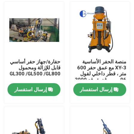
منصة الحفر الأساسية
حفارة/جهاز حفر أساسي
XY-3 مع عمق حفر 600
قابل للإزالة ومحمول
متر ، قطر داخلي لفول
GL300 /GL500 /GL800
96 مم ، وقدرة رفع 3000
كجم للتنقيب الجيولوجي
إرسال استفسار
إرسال استفسار
بيت
منتجات
معلومات عنا