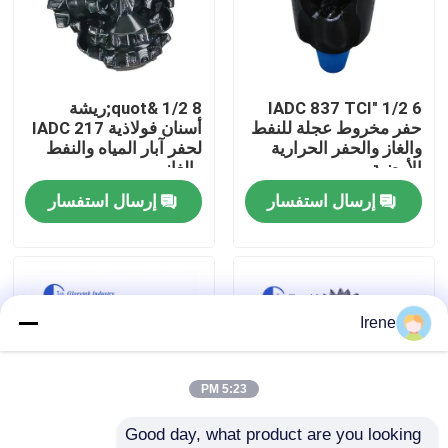
جولة في المعمل
6 1/2 "IADC 837 TCI
8 1/2 &quot;ريشة
رقابة جودة
حفر مخروط عجلة للنفط
أسنان فولاذية IADC 217
والغاز والحفر الحرارية
لحفر آبار المياه والنفط
الأرضية
والغاز
أخبار
إرسال استفسار
إرسال استفسار
حالات
اطلب اقتباس
Irene
آلات الحفر
5:23 PM
Good day, what product are you looking 
جهاز حفر آبار المياه