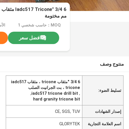
مم مختومة
MOQ：حاسب شخصي 1
الأسعا
افضل سعر
منتوج وصف
6 3/4 "مثقاب tricone ، مثقاب iadc517
tricone ، بت الجرانيت الصلب
تسليط الضوء:
,
iadc517 tricone drill bit
,
hard granity tricone bit
إصدار الشهادات
CE, SGS, TUV
اسم العلامة التجارية
GLORYTEK