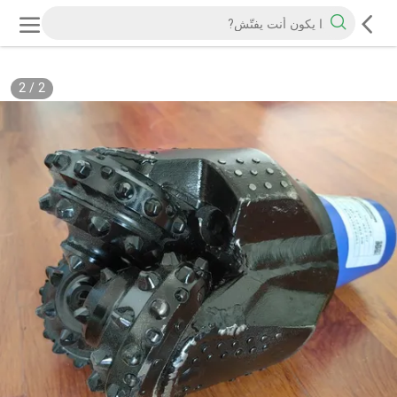
2
/
2