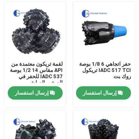
حفر اتجاهي 6 1/8 بوصة
لقمة تريكون معتمدة من
IADC 517 TCI تريكول
API مقاس 14 1/2 بوصة
روك بت
IADC 537 للحفر في
الصخور الصلبة
إرسال استفسار
إرسال استفسار
بيت
منتجات
معلومات عنا