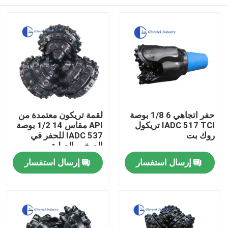
حفر اتجاهي 6 1/8 بوصة
لقمة تريكون معتمدة من
IADC 517 TCI تريكول
API مقاس 14 1/2 بوصة
روك بت
IADC 537 للحفر في
الصخور الصلبة
بيت
إرسال استفسار
إرسال استفسار
منتجات
معلومات عنا