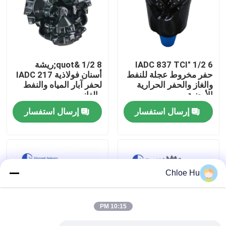
جولة في المعمل
رقابة جودة
6 1/2 "IADC 837 TCI
8 1/2 &quot;ريشة
حفر مخروط عجلة للنفط
أسنان فولاذية IADC 217
والغاز والحفر الحرارية
لحفر آبار المياه والنفط
أخبار
الأرضية
والغاز
إرسال استفسار
إرسال استفسار
حالات
اطلب اقتباس
Chloe Hu
آلات الحفر
10:15 PM
جهاز حفر آبار المياه