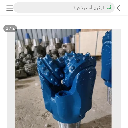
2
/
2