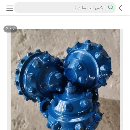
2
/
2