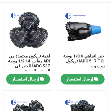
حفر اتجاهي 6 1/8 بوصة
لقمة تريكون معتمدة من
IADC 517 TCI تريكول
API مقاس 14 1/2 بوصة
روك بت
IADC 537 للحفر في
الصخور الصلبة
بيت
إرسال استفسار
إرسال استفسار
منتجات
معلومات عنا