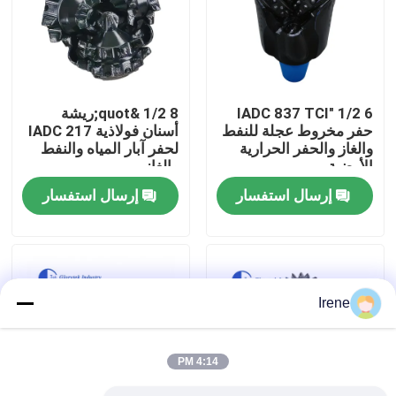
جولة في المعمل
رقابة جودة
6 1/2 "IADC 837 TCI
8 1/2 &quot;ريشة
حفر مخروط عجلة للنفط
أسنان فولاذية IADC 217
والغاز والحفر الحرارية
لحفر آبار المياه والنفط
أخبار
الأرضية
والغاز
إرسال استفسار
إرسال استفسار
حالات
اطلب اقتباس
Irene
آلات الحفر
4:14 PM
جهاز حفر آبار المياه