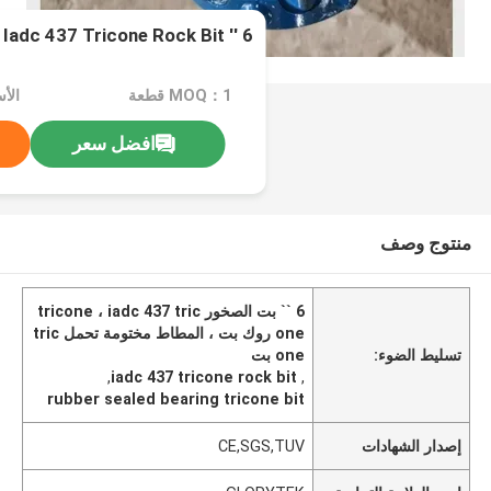
6 '' Iadc 437 Tricone Rock Bit محمل مطاطي مختوم
MOQ：1 قطعة
افضل سعر
منتوج وصف
6 `` بت الصخور tricone ، iadc 437 tric
one روك بت ، المطاط مختومة تحمل tric
تسليط الضوء:
one بت
,
iadc 437 tricone rock bit
,
rubber sealed bearing tricone bit
إصدار الشهادات
CE,SGS,TUV