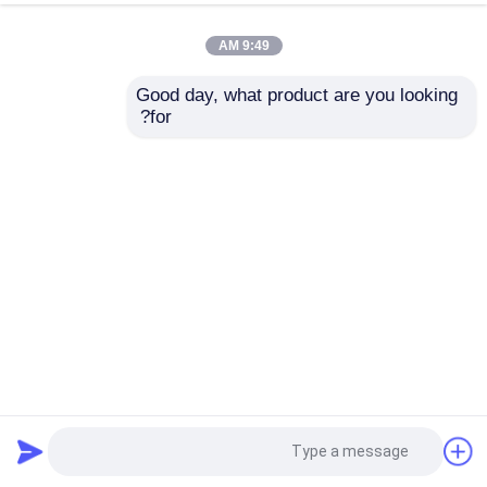
9:49 AM
Good day, what product are you looking 
for?
معدات حفر الصخور الهيدروليكية DTH بعمق 35 متر ضاغط هواء
جهاز حفر الصخور
2023-04-14
327 المشاهدات