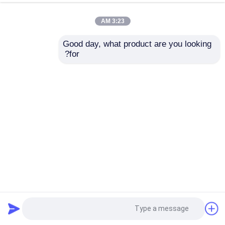
3:23 AM
Good day, what product are you looking 
for?
800m الهيدروليكية حفار استكشاف الزاحف آلة لأخذ العينات
الأساسية
الحفارات الاستكشافية
2022-12-23
1223 المشاهدات