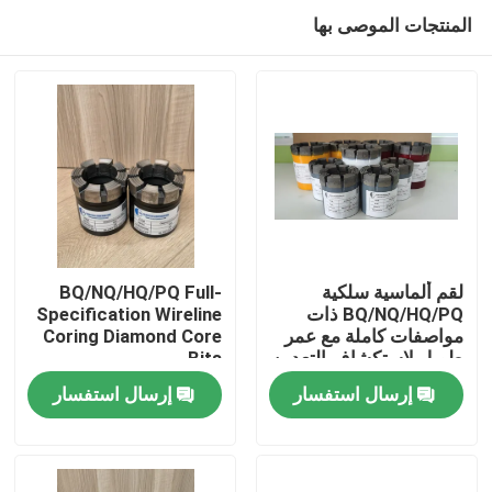
المنتجات الموصى بها
لقم ألماسية سلكية
BQ/NQ/HQ/PQ Full-
BQ/NQ/HQ/PQ ذات
Specification Wireline
مواصفات كاملة مع عمر
Coring Diamond Core
بيت
طويل لاستكشاف التعدين
Bits
إرسال استفسار
إرسال استفسار
منتجات
معلومات عنا