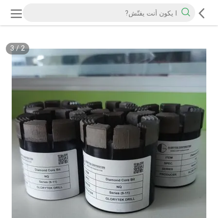
3
/
2