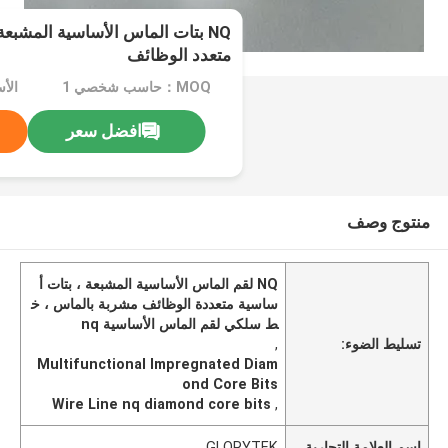
NQ بتات الماس الأساسية المشبع
متعدد الوظائف
MOQ：حاسب شخصي 1
الأسعا
افضل سعر
منتوج وصف
NQ لقم الماس الأساسية المشبعة ، بتات أ
ساسية متعددة الوظائف مشربة بالماس ، خ
ط سلكي لقم الماس الأساسية nq
تسليط الضوء:
,
Multifunctional Impregnated Diam
ond Core Bits
Wire Line nq diamond core bits
,
اسم العلامة التجارية
GLORYTEK