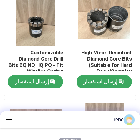
جولة في المعمل
رقابة جودة
Customizable
High-Wear-Resistant
أخبار
Diamond Core Drill
Diamond Core Bits
Bits BQ NQ HQ PQ - Fit
(Suitable for Hard
Wireline Coring
Rock/Complex
حالات
System
Formations)
إرسال استفسار
إرسال استفسار
اطلب اقتباس
آلات الحفر
Irene
جهاز حفر آبار المياه